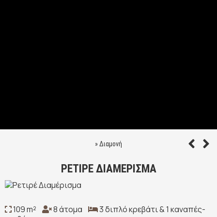
»
Διαμονή
ΡΕΤΙΡΈ ΔΙΑΜΈΡΙΣΜΑ
109 m²
8 άτομα
3 διπλό κρεβάτι & 1 καναπές-