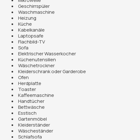
Mikrowelle
Geschirrspüler
Waschmaschine
Heizung
Küche
Kabelkanäle
Laptopsafe
Flachbild-TV
Sofa
Elektrischer Wasserkocher
Küchenutensilien
Wäschetrockner
Kleiderschrank oder Garderobe
Ofen
Herdplatte
Toaster
Kaffeemaschine
Handtücher
Bettwäsche
Esstisch
Gartenmöbel
Kleiderständer
Wäscheständer
Schlafsofa