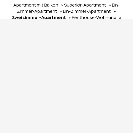
Apartment mit Balkon
» Superior-Apartment
» Ein-
Zimmer-Apartment
» Ein-Zimmer-Apartment
»
Zweizimmer-Apartment
» Penthouse-Wohnung
»
Zweizimmer-Apartment
» Apartment mit 1 Schlafzimmer
» Ein-Zimmer-Apartment
SHARE
DRUCKEN
KONTAKTIEREN SIE UNS
The Edge - Luxury
Residences
Apartments in Athen
2 Lagoumitzi str. - 11745 Athens Attica Greece
Check-in 15:00 Check-out 11:00
Geöffnet 01.01 - 01.01