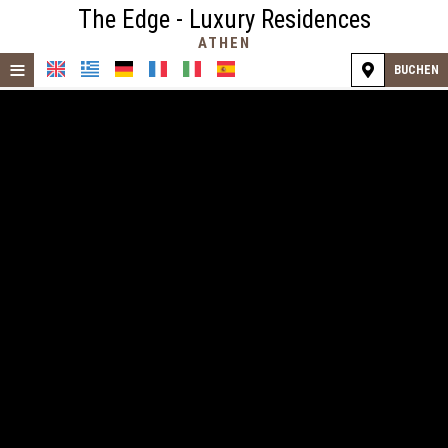
The Edge - Luxury Residences
ATHEN
≡
BUCHEN
STARTSEITE
LAGE
UNTERKUNFT
EINRICHTUNGEN
GALERIE