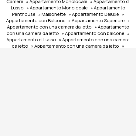
Camere
» Appartamento Monolocale
» Appartamento di
Lusso
» Appartamento Monolocale
» Appartamento
Penthouse
» Maisonette
» Appartamento Deluxe
»
Appartamento con Balcone
» Appartamento Superiore
»
Appartamento con una camera da letto
» Appartamento
con una camera da letto
» Appartamento con balcone
»
Appartamento di Lusso
» Appartamento con una camera
da letto
» Appartamento con una camera da letto
»
Appartamento Due Camere
» Appartamento Attico
»
Appartamento con due camere da letto
» Appartamento
con 1 Camera da Letto
» Appartamento con una camera
da letto
SHARE
STAMPARE
CONTATTACI
The Edge - Luxury
Residences