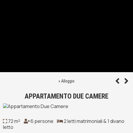
»
Alloggio
APPARTAMENTO DUE CAMERE
72 m²
6 persone
2 letti matrimoniali & 1 divano
letto