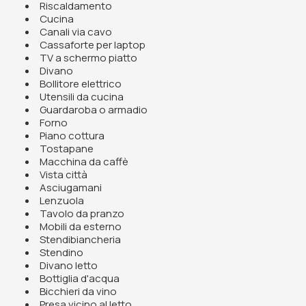
Riscaldamento
Cucina
Canali via cavo
Cassaforte per laptop
TV a schermo piatto
Divano
Bollitore elettrico
Utensili da cucina
Guardaroba o armadio
Forno
Piano cottura
Tostapane
Macchina da caffè
Vista città
Asciugamani
Lenzuola
Tavolo da pranzo
Mobili da esterno
Stendibiancheria
Stendino
Divano letto
Bottiglia d'acqua
Bicchieri da vino
Presa vicino al letto