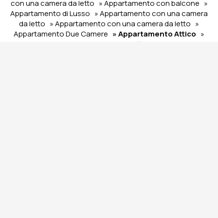
con una camera da letto
» Appartamento con balcone
»
Appartamento di Lusso
» Appartamento con una camera
da letto
» Appartamento con una camera da letto
»
Appartamento Due Camere
» Appartamento Attico
»
Appartamento con due camere da letto
» Appartamento
con 1 Camera da Letto
» Appartamento con una camera
da letto
SHARE
STAMPARE
CONTATTACI
The Edge - Luxury
Residences
Appartamenti ad Atene
2 Lagoumitzi str. - 11745 Athens Attica Greece